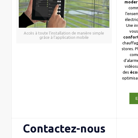
moder
comm
l’ense
électri
Une in
vous
Accès à toute l’installation de manière simple
confor
grâce à l’application mobile
chauffag
stores. 
com
d’alarme
vidéosu
des
éco
optimis
E
Contactez-nous