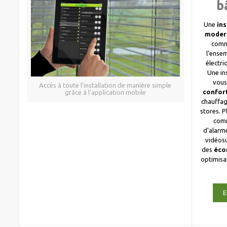
b
Une
ins
moder
comm
l’ense
électri
Une in
vous
Accès à toute l’installation de manière simple
confor
grâce à l’application mobile
chauffag
stores. 
com
d’alarme
vidéosu
des
éco
optimis
E