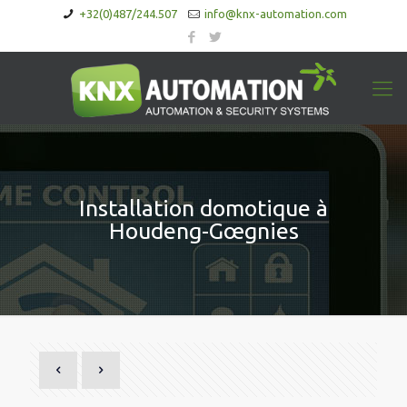
+32(0)487/244.507
info@knx-automation.com
Installation domotique à
Houdeng-Gœgnies