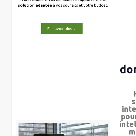
solution adaptée
à vos souhaits et votre budget.
En savoir plus…
do
s
int
pour
inte
m