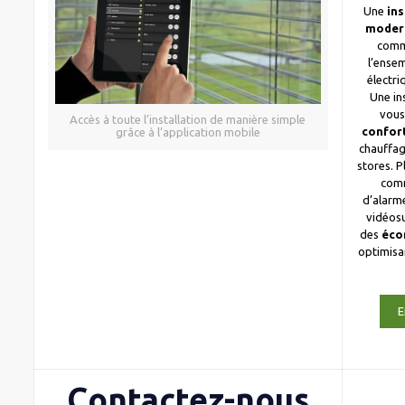
Une
ins
moder
comm
l’ense
électri
Une in
vous
Accès à toute l’installation de manière simple
confor
grâce à l’application mobile
chauffag
stores. 
com
d’alarme
vidéosu
des
éco
optimis
E
Contactez-nous