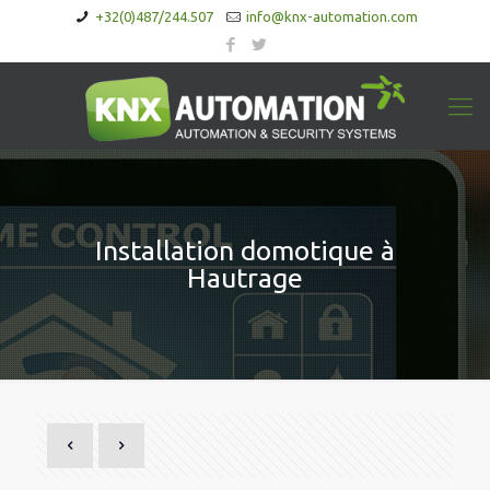
+32(0)487/244.507
info@knx-automation.com
Installation domotique à
Hautrage