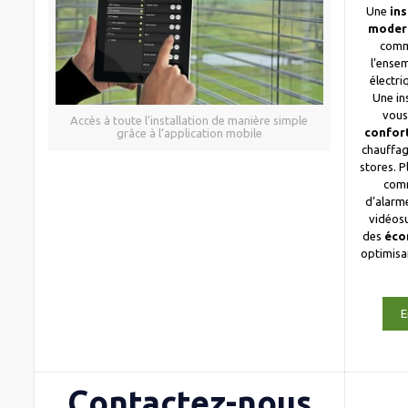
Une
ins
moder
comm
l’ense
électri
Une in
vous
Accès à toute l’installation de manière simple
confor
grâce à l’application mobile
chauffag
stores. 
com
d’alarme
vidéosu
des
éco
optimis
E
Contactez-nous