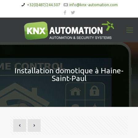
+32(0)487/244.507
info@knx-automation.com
Installation domotique à Haine-
Saint-Paul