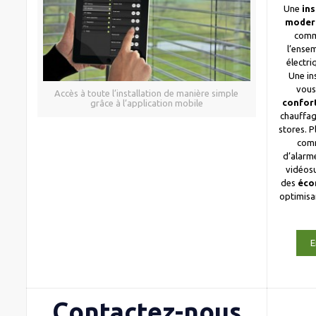
Une
ins
moder
comm
l’ense
électri
Une in
vous
Accès à toute l’installation de manière simple
confor
grâce à l’application mobile
chauffag
stores. 
com
d’alarme
vidéosu
des
éco
optimis
E
Contactez-nous