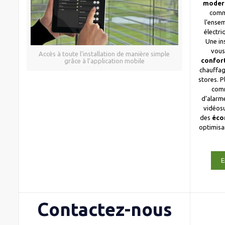
moder
comm
l’ense
électri
Une in
vous
Accès à toute l’installation de manière simple
confor
grâce à l’application mobile
chauffag
stores. 
com
d’alarme
vidéosu
des
éco
optimis
E
Contactez-nous