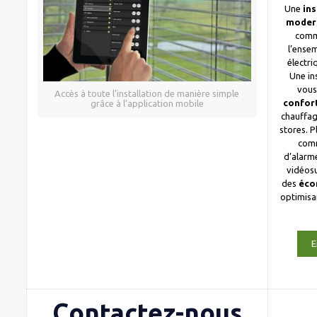
Une
ins
moder
comm
l’ense
électri
Une in
vous
Accès à toute l’installation de manière simple
confor
grâce à l’application mobile
chauffag
stores. 
com
d’alarme
vidéosu
des
éco
optimis
E
Contactez-nous