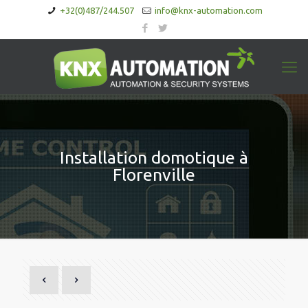
+32(0)487/244.507
info@knx-automation.com
Installation domotique à
Florenville