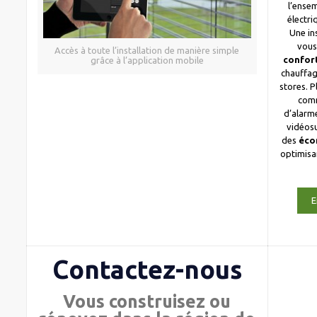
l’ense
électri
Une in
vous
Accès à toute l’installation de manière simple
confor
grâce à l’application mobile
chauffag
stores. 
com
d’alarme
vidéosu
des
éco
optimis
E
Contactez-nous
Vous construisez ou