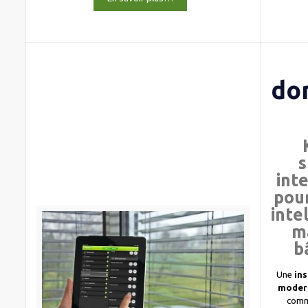
do
s
int
pour
inte
m
b
Une
ins
moder
comm