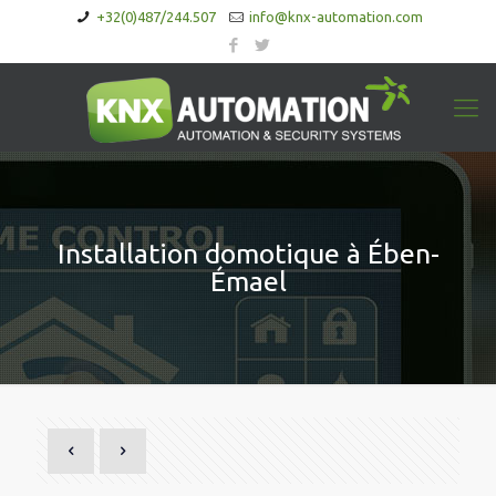
+32(0)487/244.507
info@knx-automation.com
Installation domotique à Ében-
Émael