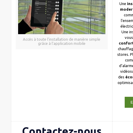
Une
ins
moder
comm
l’ense
électri
Une in
vous
Accès à toute l’installation de manière simple
confor
grâce à l’application mobile
chauffag
stores. 
com
d’alarme
vidéosu
des
éco
optimis
E
Contactez-nous