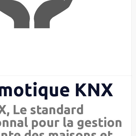
omotique KNX
, Le standard
onnal pour la gestion
ente des maisons et