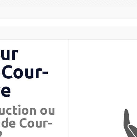
eur
 Cour-
re
uction ou
 de Cour-
?