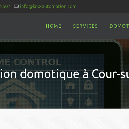
4.507
info@knx-automation.com
HOME
SERVICES
DOMOT
ation domotique à Cour-s