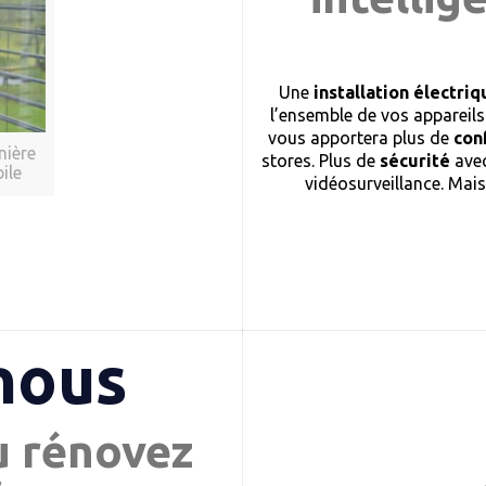
Une
installation électr
l’ensemble de vos appareils
vous apportera plus de
con
nière
stores. Plus de
sécurité
avec
ile
vidéosurveillance. Mai
nous
u rénovez