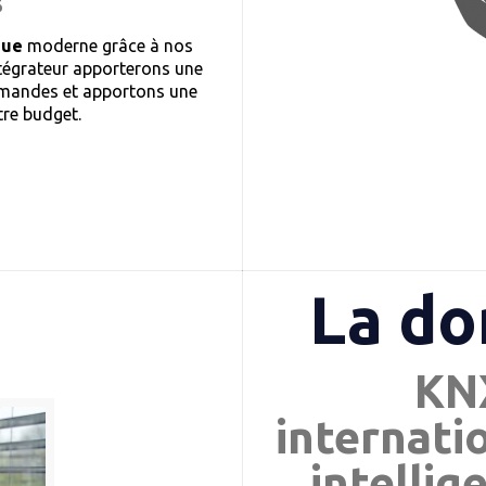
que
moderne grâce à nos
ntégrateur apporterons une
demandes et apportons une
tre budget.
La d
KNX
internati
intellig