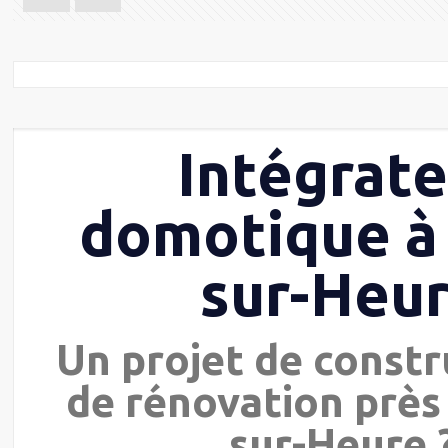
Intégrat
domotique à
sur-Heu
Un projet de constr
de rénovation près
sur-Heure 