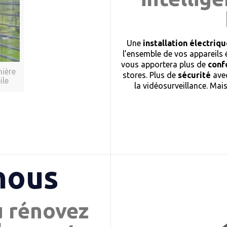
Une
installation électri
l’ensemble de vos appareils 
vous apportera plus de
conf
nière
stores. Plus de
sécurité
avec
ile
la vidéosurveillance. Mai
nous
u rénovez