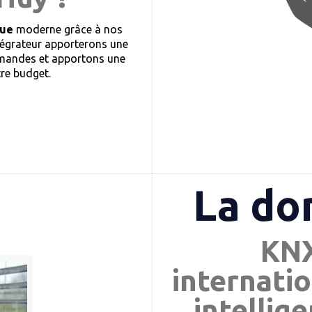
que
moderne grâce à nos
tégrateur apporterons une
demandes et apportons une
tre budget.
La do
KNX
internatio
intellig