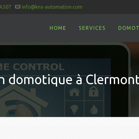
4.507
info@knx-automation.com
HOME
SERVICES
DOMOT
ion domotique à Clermon