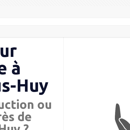
ur
e à
us-Huy
uction ou
rès de
Huy ?