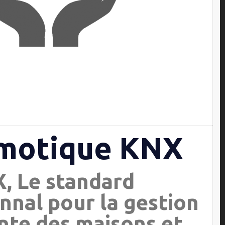
motique KNX
, Le standard
nnal pour la gestion
ente des maisons et