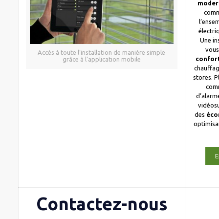
moder
comm
l’ense
électri
Une in
vous
Accès à toute l’installation de manière simple
confor
grâce à l’application mobile
chauffag
stores. 
com
d’alarme
vidéosu
des
éco
optimis
E
Contactez-nous