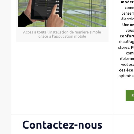
moder
comm
l’ense
électri
Une in
vous
Accès à toute l’installation de manière simple
confor
grâce à l’application mobile
chauffag
stores. 
com
d’alarme
vidéosu
des
éco
optimis
E
Contactez-nous