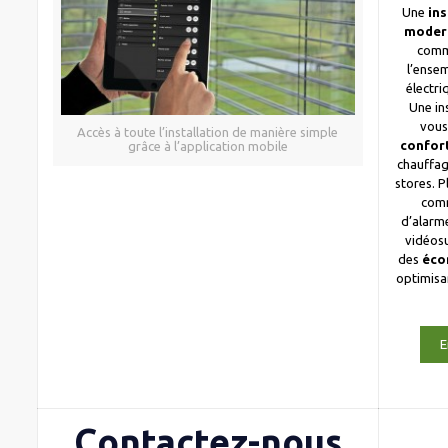
Une
ins
moder
comm
l’ense
électri
Une in
vous
Accès à toute l’installation de manière simple
confor
grâce à l’application mobile
chauffag
stores. 
com
d’alarme
vidéosu
des
éco
optimis
E
Contactez-nous