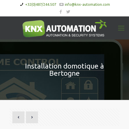
+32(0)487/244.507
info@knx-automation.com
Installation domotique à
Bertogne