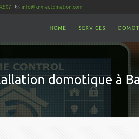
4.507
info@knx-automation.com
HOME
SERVICES
DOMOT
tallation domotique à B