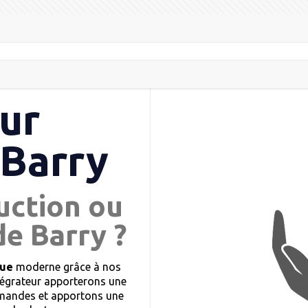
ur
 Barry
uction ou
de Barry ?
que
moderne grâce à nos
tégrateur apporterons une
demandes et apportons une