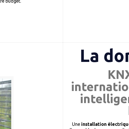
tre budget.
La do
KNX
internatio
intellig
Une
installation électri