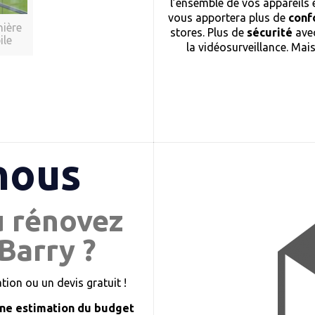
l’ensemble de vos appareils 
vous apportera plus de
conf
nière
stores. Plus de
sécurité
avec
ile
la vidéosurveillance. Mai
nous
u rénovez
Barry ?
ion ou un devis gratuit !
ne estimation du budget