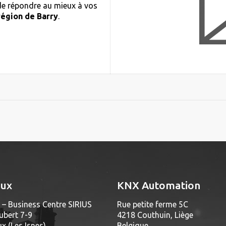
 de répondre au mieux à vos
région de Barry
.
aux
KNX Automation
– Business Centre SIRIUS
Rue petite ferme 5C
ubert 7-9
4218 Couthuin, Liège
 (Les Isnes)
Belgique