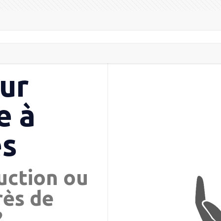
ur
e à
s
uction ou
rès de
?