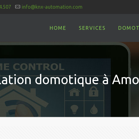
4.507
info@knx-automation.com
HOME
SERVICES
DOMOT
llation domotique à Am