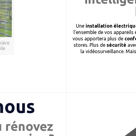
Une
installation électri
l’ensemble de vos appareils 
vous apportera plus de
conf
nière
stores. Plus de
sécurité
avec
ile
la vidéosurveillance. Mai
nous
u rénovez