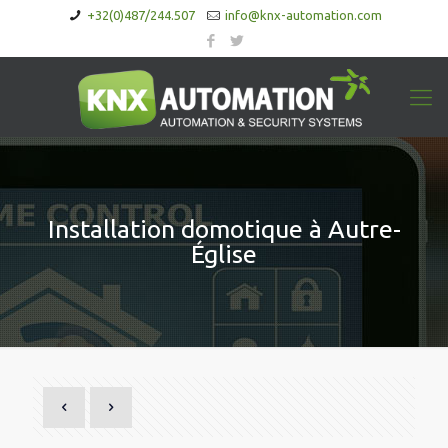
+32(0)487/244.507
info@knx-automation.com
Installation domotique à Autre-
Église