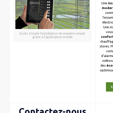
Une
ins
moder
comm
l’ense
électri
Une in
vous
Accès à toute l’installation de manière simple
confor
grâce à l’application mobile
chauffag
stores. 
com
d’alarme
vidéosu
des
éco
optimis
E
Contactez-nous