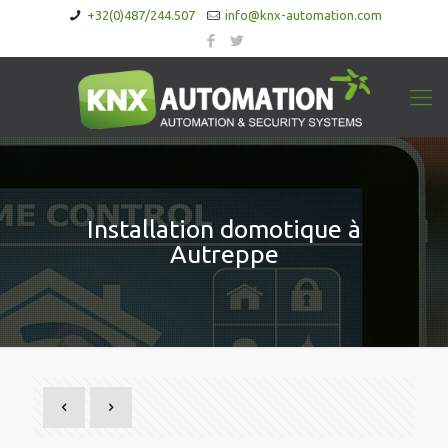
+32(0)487/244.507
info@knx-automation.com
Installation domotique à
Autreppe