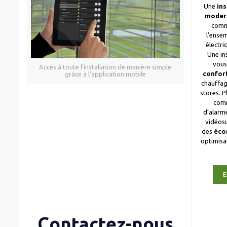
Une
ins
moder
comm
l’ense
électri
Une in
vous
Accès à toute l’installation de manière simple
confor
grâce à l’application mobile
chauffag
stores. 
com
d’alarme
vidéosu
des
éco
optimis
E
Contactez-nous