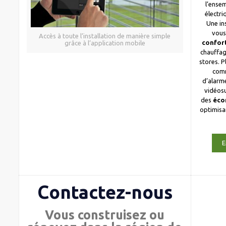
l’ense
électri
Une in
vous
Accès à toute l’installation de manière simple
confor
grâce à l’application mobile
chauffag
stores. 
com
d’alarme
vidéosu
des
éco
optimis
E
Contactez-nous
Vous construisez ou