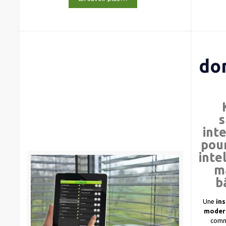
do
s
int
pour
inte
m
b
Une
ins
moder
comm