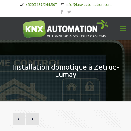
+32(0)487/244.507
info@knx-automation.com
Installation domotique à Zétrud-
Lumay