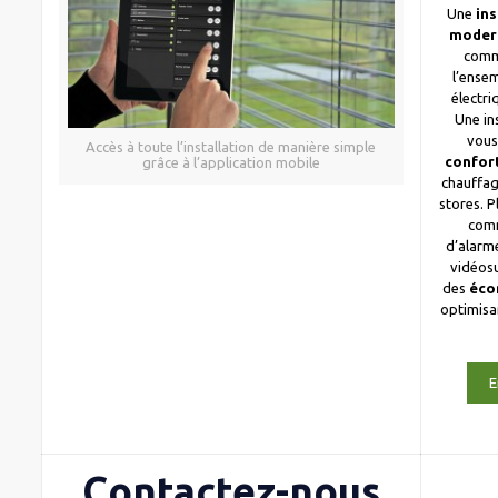
Une
ins
moder
comm
l’ense
électri
Une in
vous
Accès à toute l’installation de manière simple
confor
grâce à l’application mobile
chauffag
stores. 
com
d’alarme
vidéosu
des
éco
optimis
E
Contactez-nous