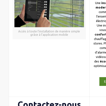
Une
ins
moder
comm
l’ense
électri
Une in
vous
Accès à toute l’installation de manière simple
confor
grâce à l’application mobile
chauffag
stores. 
com
d’alarme
vidéosu
des
éco
optimis
E
Contactez-nous