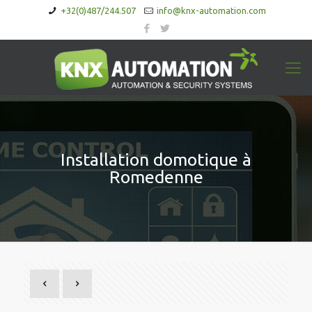
+32(0)487/244.507
info@knx-automation.com
Installation domotique à
Romedenne