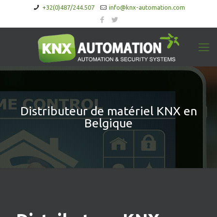
+32(0)487/244.507
info@knx-automation.com
Distributeur de matériel KNX en
Belgique