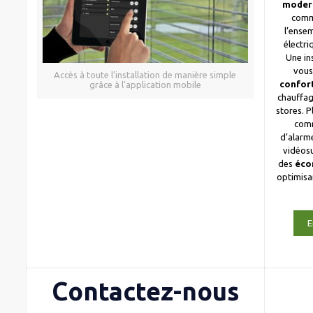
moder
comm
l’ense
électri
Une in
vous
Accès à toute l’installation de manière simple
confor
grâce à l’application mobile
chauffag
stores. 
com
d’alarme
vidéosu
des
éco
optimis
E
Contactez-nous