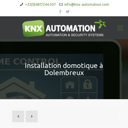
+32(0)487/244.507
info@knx-automation.com
Installation domotique à
Dolembreux