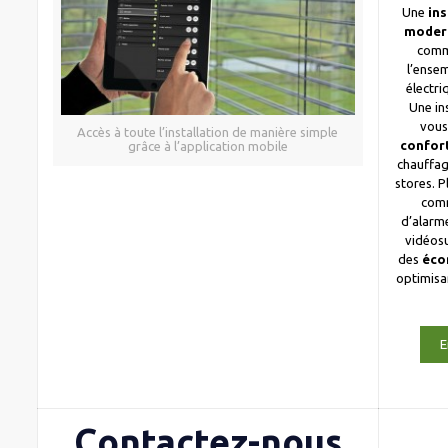
Une
ins
moder
comm
l’ense
électri
Une in
vous
Accès à toute l’installation de manière simple
confor
grâce à l’application mobile
chauffag
stores. 
com
d’alarme
vidéosu
des
éco
optimis
E
Contactez-nous