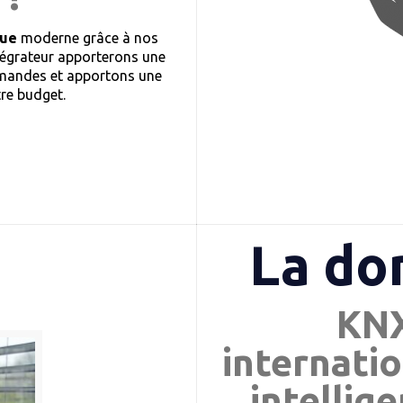
que
moderne grâce à nos
tégrateur apporterons une
demandes et apportons une
tre budget.
La do
KNX
internatio
intellig