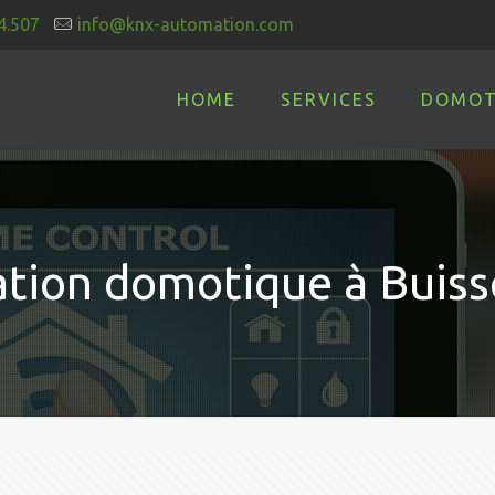
4.507
info@knx-automation.com
HOME
SERVICES
DOMOT
lation domotique à Buiss