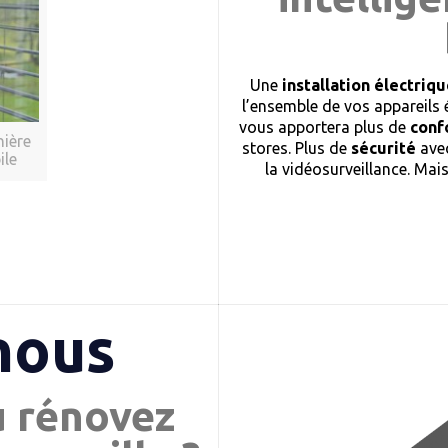
Une
installation électri
l’ensemble de vos appareils 
vous apportera plus de
conf
nière
stores. Plus de
sécurité
avec
ile
la vidéosurveillance. Mai
nous
u rénovez