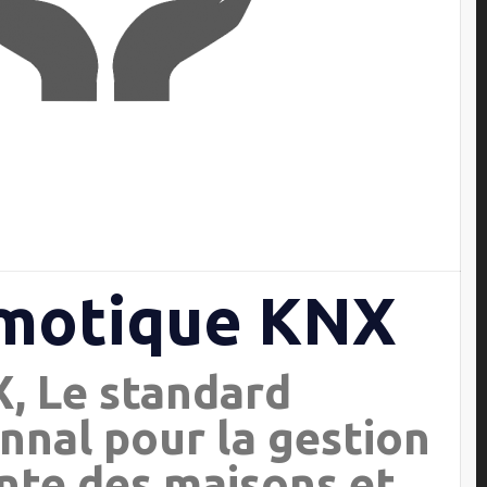
motique KNX
, Le standard
nnal pour la gestion
ente des maisons et