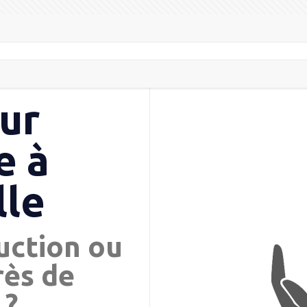
ur
e à
lle
uction ou
rès de
 ?