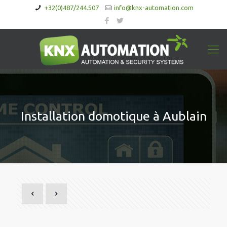
+32(0)487/244.507
info@knx-automation.com
Installation domotique à Aublain