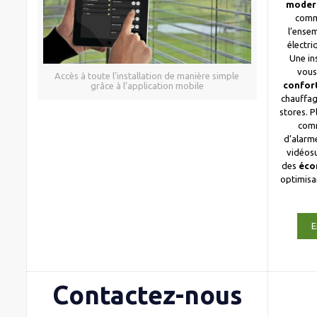
moder
comm
l’ense
électri
Une in
vous
Accès à toute l’installation de manière simple
confor
grâce à l’application mobile
chauffag
stores. 
com
d’alarme
vidéosu
des
éco
optimis
E
Contactez-nous