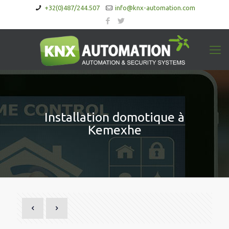
+32(0)487/244.507
info@knx-automation.com
Installation domotique à
Kemexhe