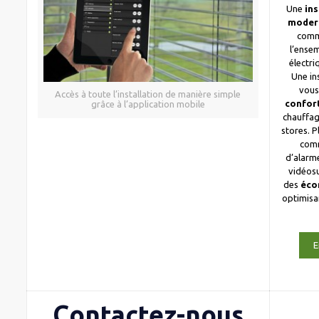
Une
ins
moder
comm
l’ense
électri
Une in
vous
Accès à toute l’installation de manière simple
confor
grâce à l’application mobile
chauffag
stores. 
com
d’alarme
vidéosu
des
éco
optimis
E
Contactez-nous