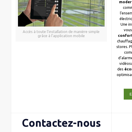
moder
comm
l’ense
électri
Une in
vous
Accès à toute l’installation de manière simple
confor
grâce à l’application mobile
chauffag
stores. 
com
d’alarme
vidéosu
des
éco
optimis
E
Contactez-nous