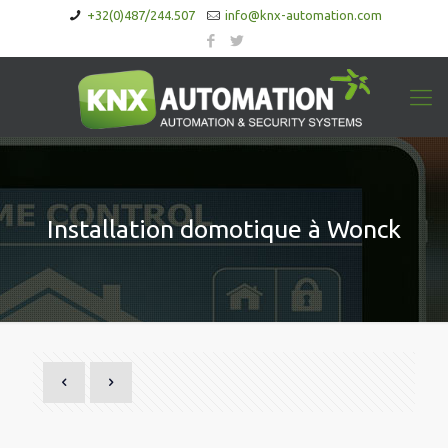
+32(0)487/244.507
info@knx-automation.com
Installation domotique à Wonck