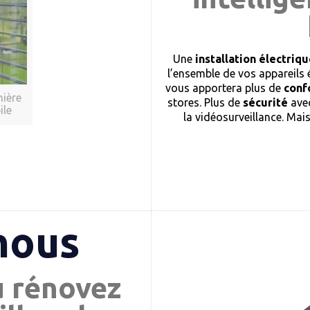
Une
installation électri
l’ensemble de vos appareils 
vous apportera plus de
conf
nière
stores. Plus de
sécurité
avec
ile
la vidéosurveillance. Mai
nous
u rénovez