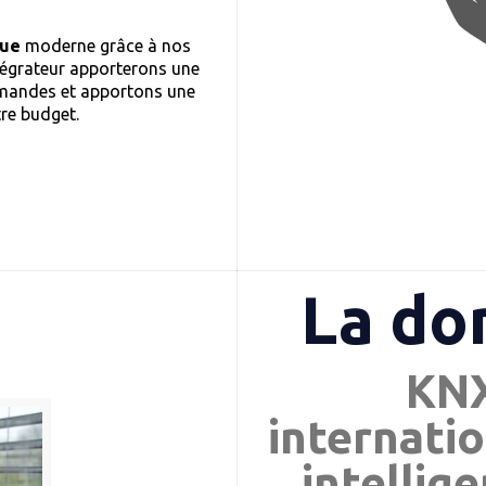
que
moderne grâce à nos
tégrateur apporterons une
demandes et apportons une
tre budget.
La do
KNX
internatio
intellig