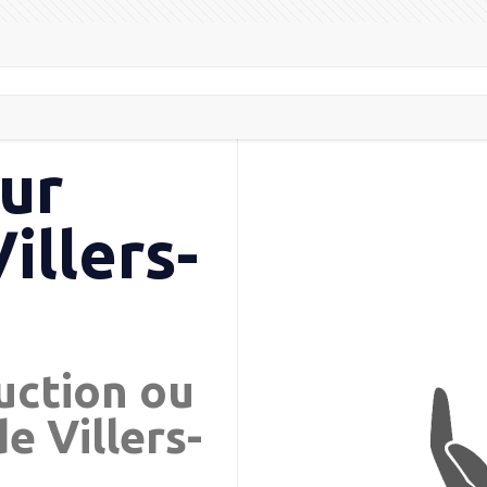
ur
illers-
uction ou
e Villers-