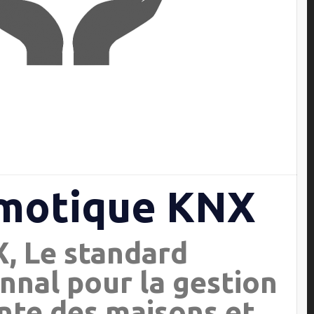
motique KNX
, Le standard
nnal pour la gestion
ente des maisons et