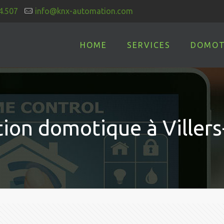
4.507
info@knx-automation.com
HOME
SERVICES
DOMOT
tion domotique à Villers