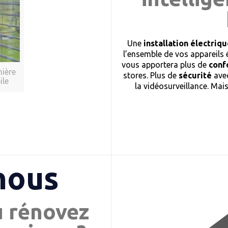
Une
installation électri
l’ensemble de vos appareils 
vous apportera plus de
conf
nière
stores. Plus de
sécurité
avec
ile
la vidéosurveillance. Mai
nous
u rénovez