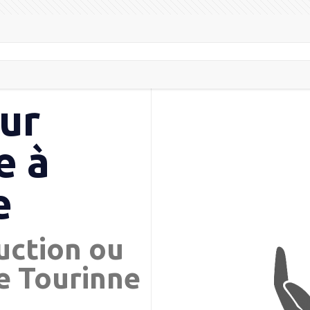
ur
e à
e
uction ou
e Tourinne