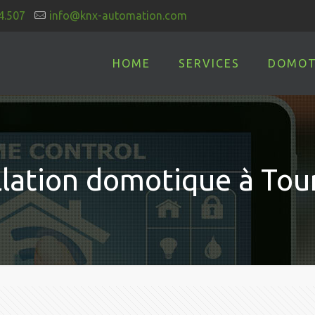
4.507
info@knx-automation.com
HOME
SERVICES
DOMOT
llation domotique à Tou