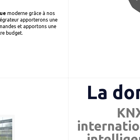
que
moderne grâce à nos
tégrateur apporterons une
demandes et apportons une
tre budget.
La do
KNX
internatio
intellig