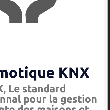
motique KNX
, Le standard
nnal pour la gestion
ente des maisons et