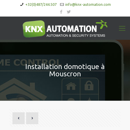
+32(0)487/244.507
info@knx-automation.com
Installation domotique à
Mouscron