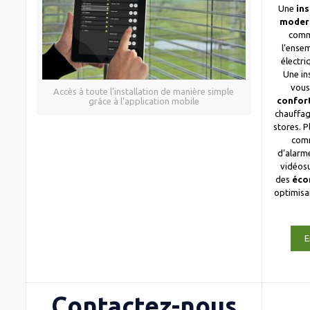
Une
ins
moder
comm
l’ense
électri
Une in
vous
Accès à toute l’installation de manière simple
confor
grâce à l’application mobile
chauffag
stores. 
com
d’alarme
vidéosu
des
éco
optimis
E
Contactez-nous