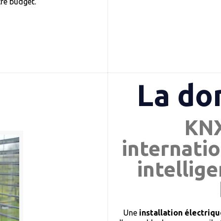
tre budget.
La do
KNX
internatio
intellig
Une
installation électri