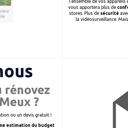
l’ensemble de vos appareils 
vous apportera plus de
conf
nière
stores. Plus de
sécurité
avec
ile
la vidéosurveillance. Mai
nous
u rénovez
 Meux ?
ion ou un devis gratuit !
ne estimation du budget