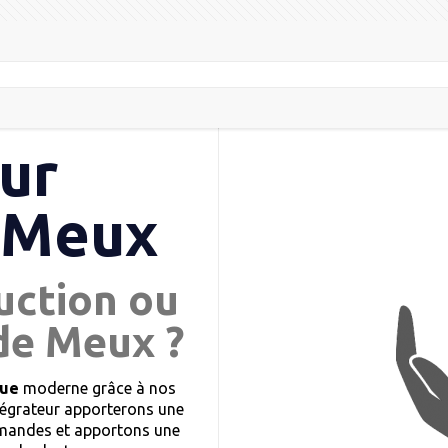
ur
 Meux
uction ou
de Meux ?
que
moderne grâce à nos
tégrateur apporterons une
demandes et apportons une