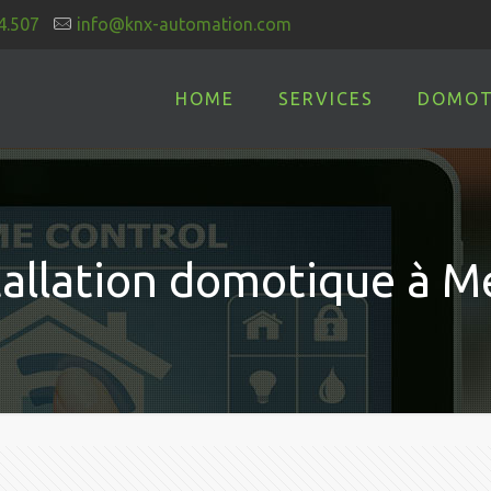
4.507
info@knx-automation.com
HOME
SERVICES
DOMOT
tallation domotique à M