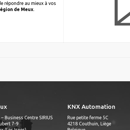
 de répondre au mieux à vos
région de Meux
.
aux
KNX Automation
– Business Centre SIRIUS
Rue petite ferme 5C
ubert 7-9
4218 Couthuin, Liège
 (Les Isnes)
Belgique