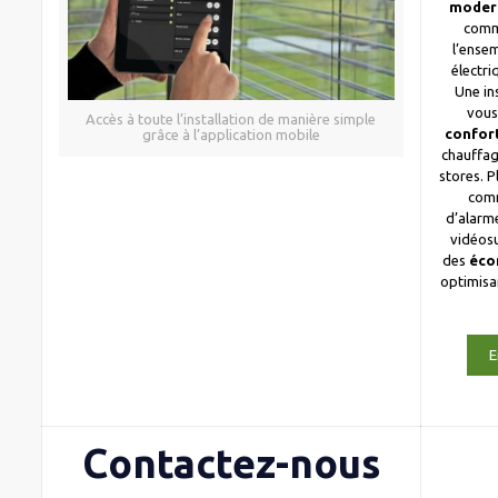
moder
comm
l’ense
électri
Une in
vous
Accès à toute l’installation de manière simple
confor
grâce à l’application mobile
chauffag
stores. 
com
d’alarme
vidéosu
des
éco
optimis
E
Contactez-nous