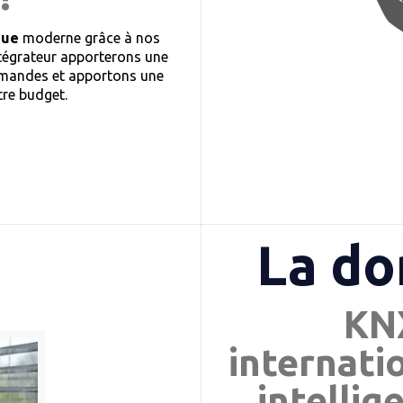
que
moderne grâce à nos
ntégrateur apporterons une
demandes et apportons une
tre budget.
La d
KNX
internati
intellig