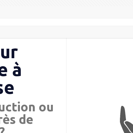
eur
e à
se
uction ou
rès de
?