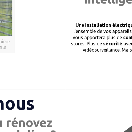
Une
installation électr
l’ensemble de vos appareils
vous apportera plus de
con
nière
stores. Plus de
sécurité
avec
ile
vidéosurveillance. Mai
nous
u rénovez