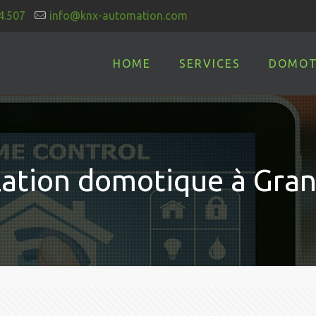
4.507
info@knx-automation.com
HOME
SERVICES
DOMOT
llation domotique à Gran