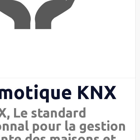
omotique KNX
, Le standard
onnal pour la gestion
ente des maisons et