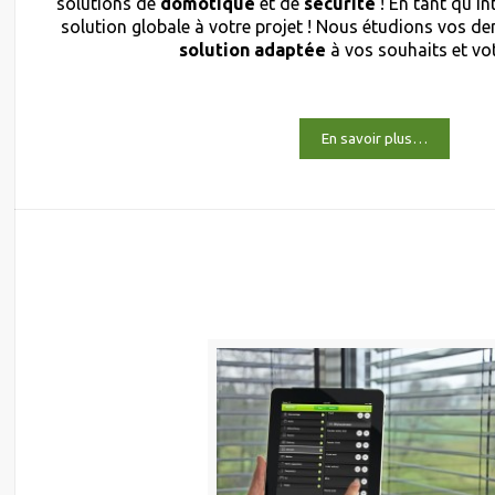
solutions de
domotique
et de
sécurité
! En tant qu’i
solution globale à votre projet ! Nous étudions vos 
solution adaptée
à vos souhaits et vo
En savoir plus…