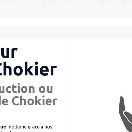
eur
Chokier
uction ou
de Chokier
que
moderne grâce à nos