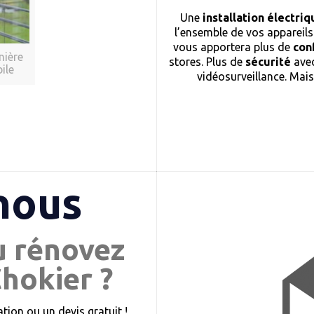
Une
installation électr
l’ensemble de vos appareils
vous apportera plus de
con
nière
stores. Plus de
sécurité
avec
ile
vidéosurveillance. Mai
nous
u rénovez
Chokier ?
ion ou un devis gratuit !