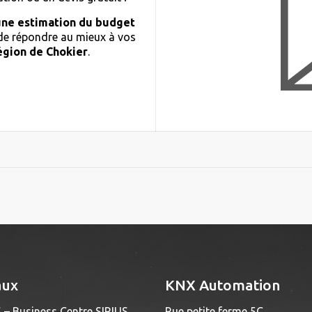
une estimation du budget
 de répondre au mieux à vos
égion de Chokier
.
aux
KNX Automation
 – Business Centre SIRIUS
Rue petite ferme 5C