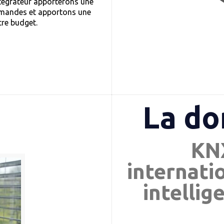
ntégrateur apporterons une
demandes et apportons une
tre budget.
La d
KNX
internati
intellig