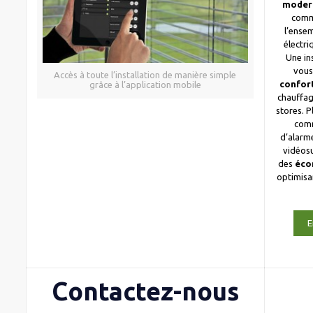
moder
comm
l’ense
électri
Une in
vous
Accès à toute l’installation de manière simple
confor
grâce à l’application mobile
chauffag
stores. 
com
d’alarme
vidéosu
des
éco
optimis
E
Contactez-nous