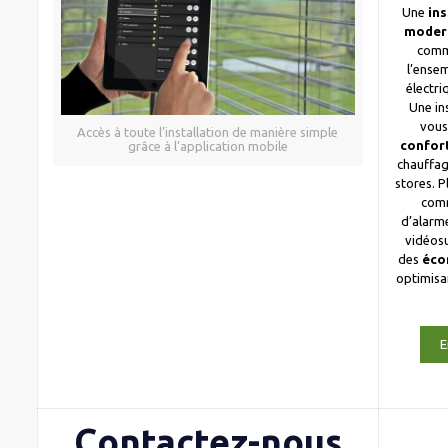
Une
ins
moder
comm
l’ense
électri
Une in
vous
Accès à toute l’installation de manière simple
confor
grâce à l’application mobile
chauffag
stores. 
com
d’alarme
vidéosu
des
éco
optimis
E
Contactez-nous