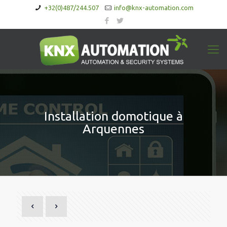
+32(0)487/244.507
info@knx-automation.com
Installation domotique à
Arquennes