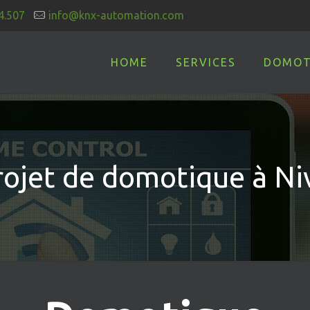
4.507
info@knx-automation.com
HOME
SERVICES
DOMOT
rojet de domotique à Niv